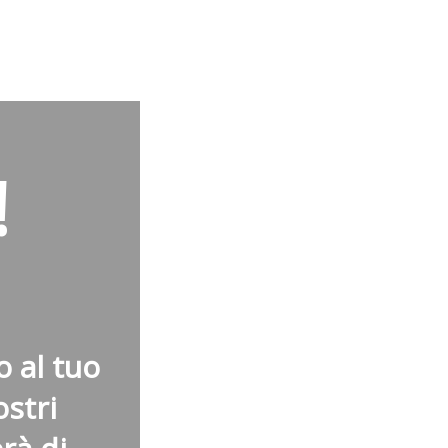
!
 al tuo
ostri